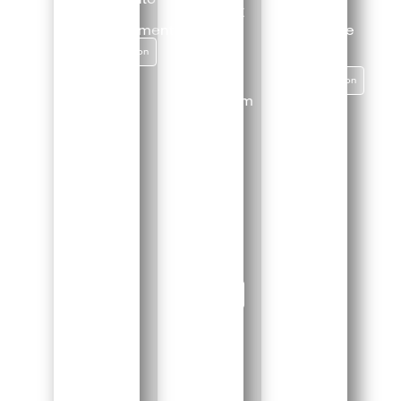
FREUNDE
//
//
//
Kurzdokumentation
Kampagne
Redesign
"Sports
Dokumentation
der
Free"
Website
Dokumentation
und
Musik
Produktfilm
& -
Sport
Video
fotos
Food
Video
Foto
Video
Website
Wordpress