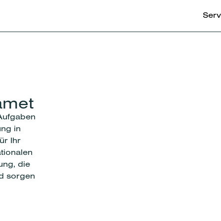
Serv
amet
 Aufgaben
ung in
ür Ihr
ationalen
ng, die
nd sorgen